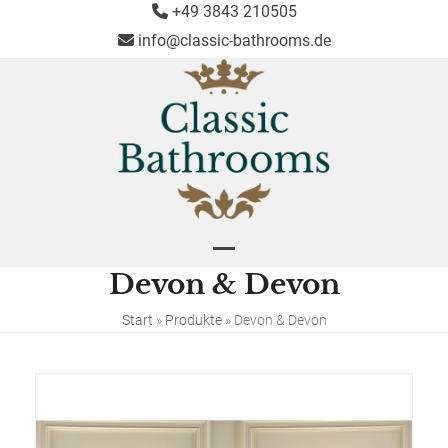
Skip
+49 3843 210505
to
info@classic-bathrooms.de
content
Open
Close
Devon & Devon
mobile
mobile
menu
menu
Start
»
Produkte
»
Devon & Devon