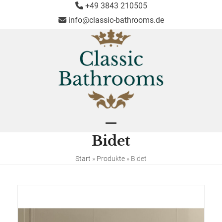
Skip
+49 3843 210505
to
info@classic-bathrooms.de
content
Open
Close
Bidet
mobile
mobile
menu
menu
Start
»
Produkte
»
Bidet