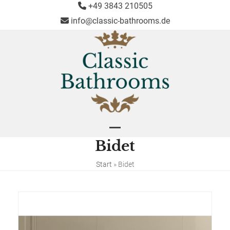
Skip
+49 3843 210505
to
info@classic-bathrooms.de
content
Open
Close
Bidet
mobile
mobile
menu
menu
Start
»
Bidet