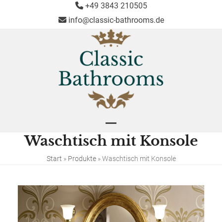
Skip
+49 3843 210505
to
info@classic-bathrooms.de
content
Open
Close
Waschtisch mit Konsole
mobile
mobile
menu
menu
Start
»
Produkte
»
Waschtisch mit Konsole