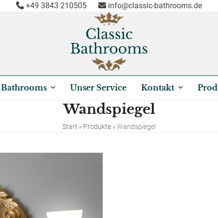
+49 3843 210505
info@classic-bathrooms.de
c Bathrooms
Unser Service
Kontakt
Prod
Wandspiegel
Start
»
Produkte
»
Wandspiegel