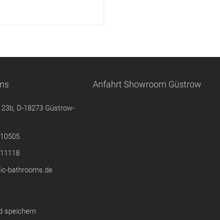
oms
Anfahrt Showroom Güstrow
 23b, D-18273 Güstrow-
210505
211118
ic-bathrooms.de
d speichern