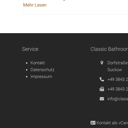
Mehr Lesen
Service
Classic Bathro
Kontakt
Dorfstraße
Datenschutz
Suckow
Impressum
+49 3843 
+49 3843 
info@class
Kontakt als
vCar