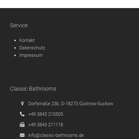
Service
Kontakt
Datenschutz
Impressum
Classic Bathrooms
Dorfstraße 23b, D-18273 Güstrow-Suckow
+49 3843 210505
+49 3843 211118
info@classic-bathrooms.de