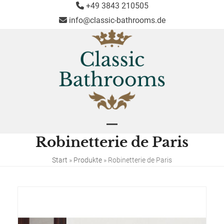
Skip
+49 3843 210505
to
info@classic-bathrooms.de
content
Open
Close
Robinetterie de Paris
mobile
mobile
menu
menu
Start
»
Produkte
»
Robinetterie de Paris