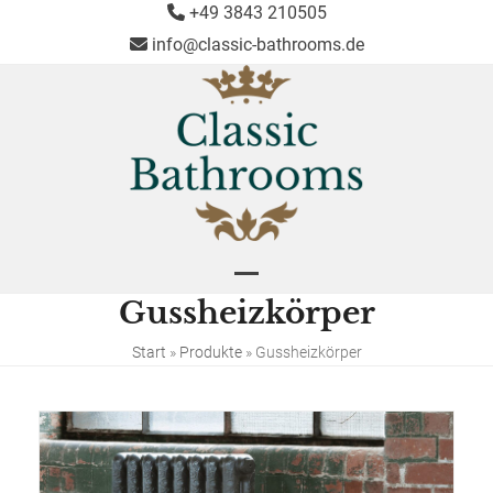
Skip
+49 3843 210505
to
info@classic-bathrooms.de
content
Open
Close
Gussheizkörper
mobile
mobile
menu
menu
Start
»
Produkte
»
Gussheizkörper