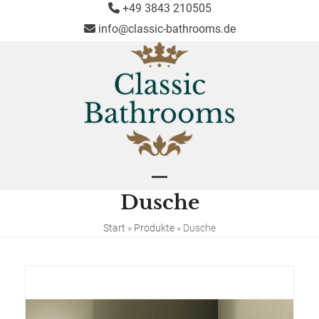
Skip
+49 3843 210505
to
info@classic-bathrooms.de
content
Open
Close
Dusche
mobile
mobile
menu
menu
Start
»
Produkte
»
Dusche